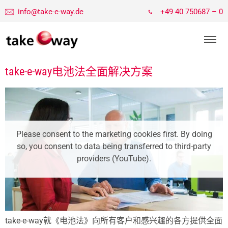
info@take-e-way.de
+49 40 750687 – 0
take-e-way电池法全面解决方案
Please consent to the marketing cookies first. By doing
so, you consent to data being transferred to third-party
providers (YouTube).
take-e-way就《电池法》向所有客户和感兴趣的各方提供全面